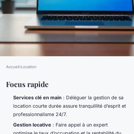
Accueil
›
Location
LOCATION
Focus rapide
Pourquoi choisir ouikey pour
la location courte durée ?
Services clé en main
: Déléguer la gestion de sa
location courte durée assure tranquillité d’esprit et
Callista
•
09/04/2026 15:29
•
9 min de lecture
professionnalisme 24/7.
Gestion locative
: Faire appel à un expert
optimise le taux d’occupation et la rentabilité du