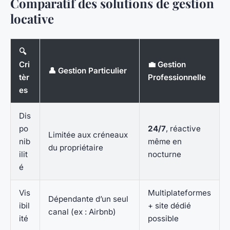
Comparatif des solutions de gestion
locative
🔍
Cri
💼 Gestion
👤 Gestion Particulier
tèr
Professionnelle
es
Dis
po
24/7
, réactive
Limitée aux créneaux
nib
même en
du propriétaire
ilit
nocturne
é
Vis
Multiplateformes
Dépendante d’un seul
ibil
+ site dédié
canal (ex : Airbnb)
ité
possible