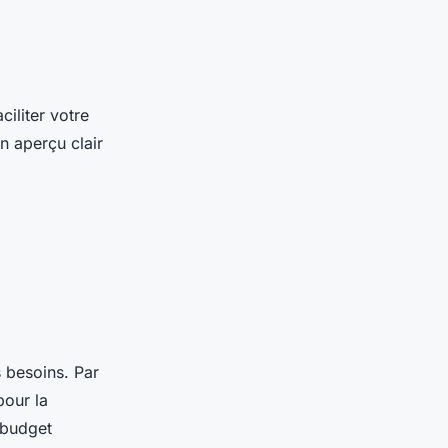
iliter votre
n aperçu clair
 besoins. Par
pour la
n budget