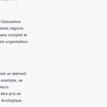
e l’assurance
aines régions.
era complet et
ure organisation
est un élément
r exemple, se
ieurs
être pris en
s écologique,