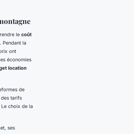
 montagne
prendre le
coût
. Pendant la
prix ont
 des économies
et location
ateformes de
des tarifs
. Le choix de la
let, ses