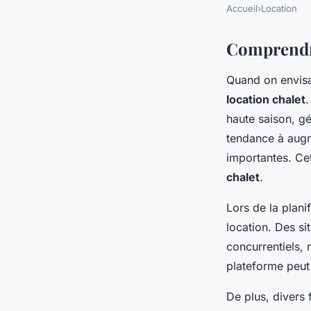
Accueil
›
Location
Comprendre
Quand on envisa
location chalet
.
haute saison, gé
tendance à augme
importantes. Cet
chalet
.
Lors de la plani
location. Des si
concurrentiels, m
plateforme peut
De plus, divers f