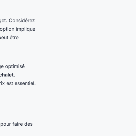
get. Considérez
 option implique
peut être
ge optimisé
chalet
.
x est essentiel.
 pour faire des