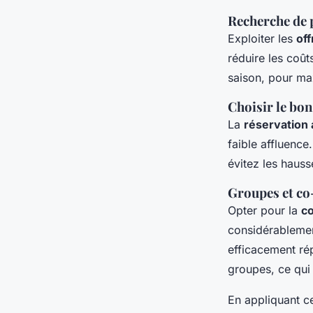
Recherche de 
Exploiter les
off
réduire les coût
saison, pour m
Choisir le bo
La
réservation 
faible affluence
évitez les hauss
Groupes et co
Opter pour la
co
considérablemen
efficacement rép
groupes, ce qui
En appliquant c