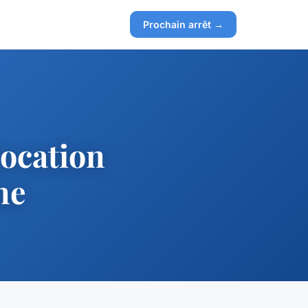
Prochain arrêt →
location
ne