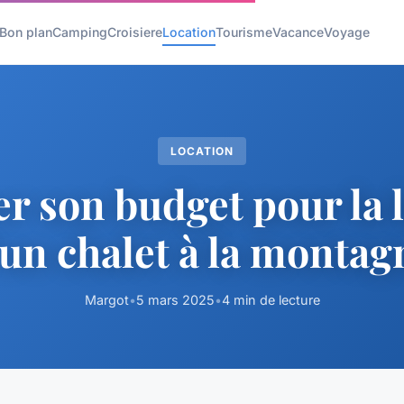
Bon plan
Camping
Croisiere
Location
Tourisme
Vacance
Voyage
LOCATION
r son budget pour la 
'un chalet à la montag
Margot
•
5 mars 2025
•
4 min de lecture