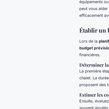
équipements ou s
peut vous aider 
efficacement ave
Établir un
Lors de la
plani
budget prévisio
financières.
Déterminer la
La première éta
chalet. La durée
proposent des ta
Estimer les c
Ensuite, évalue
souvent ajoutés 