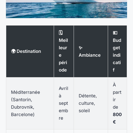
🗓
💶
Meil
Bud
leur
✨
get
🌍 Destination
e
Ambiance
indi
péri
cati
ode
f
À
Avril
Méditerranée
part
à
Détente,
(Santorin,
ir
sept
culture,
Dubrovnik,
de
emb
soleil
Barcelone)
800
re
€