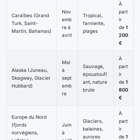
À
Nov
part
Caraïbes (Grand
Tropical,
emb
ir
Turk, Saint-
farniente,
re à
de
1
Martin, Bahamas)
plages
avril
200
€
À
Mai
Sauvage,
part
Alaska (Juneau,
à
époustoufl
ir
Skagway, Glacier
sept
ant, nature
de
1
Hubbard)
emb
brute
800
re
€
À
Europe du Nord
Glaciers,
part
(fjords
Juin
baleines,
ir
norvégiens,
à
aurores
de
1