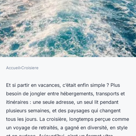
Accueil
›
Croisiere
CROISIERE
Top 5 croisières à découvrir
Et si partir en vacances, c’était enfin simple ? Plus
besoin de jongler entre hébergements, transports et
absolument en 2023
itinéraires : une seule adresse, un seul lit pendant
plusieurs semaines, et des paysages qui changent
Ludmilla
•
07/04/2026 12:01
•
8 min de lecture
tous les jours. La croisière, longtemps perçue comme
un voyage de retraités, a gagné en diversité, en style